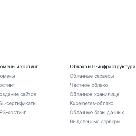
омены и хостинг
Облака и IT-инфраструктура
омены
Облачные серверы
остинг
Частное облако
оздание сайтов
Облачное хранилище
SL-сертификаты
Kubernetes-облако
PS-хостинг
Облачные базы данных
Выделенные серверы