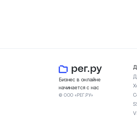
Д
Д
Бизнес в онлайне
Х
начинается с нас
С
© ООО «РЕГ.РУ»
S
V